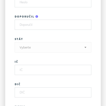
DOPORUČIL
STÁT
Vyberte
IČ
DIČ