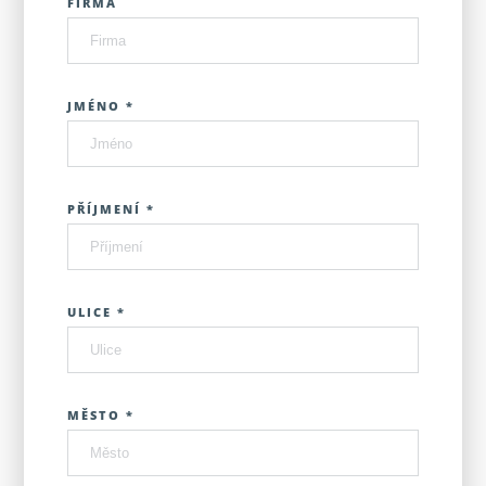
FIRMA
JMÉNO *
PŘÍJMENÍ *
ULICE *
MĚSTO *