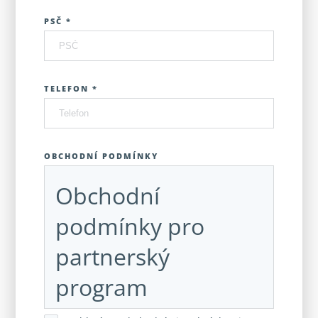
PSČ *
TELEFON *
OBCHODNÍ PODMÍNKY
Obchodní
podmínky pro
partnerský
program
partner.hurom.cz